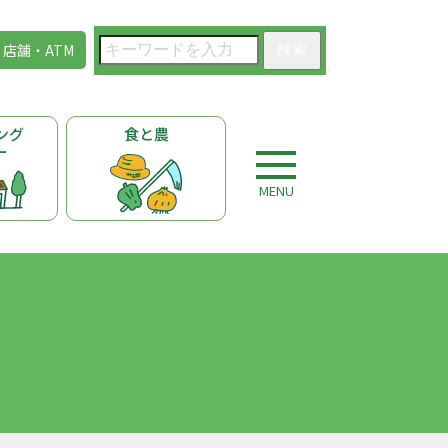
店舗・ATM
検索
ング
食と農
ー