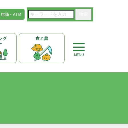
店舗・ATM
検索
ング
食と農
ー