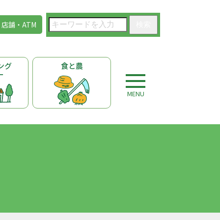
店舗・ATM
検索
ング
食と農
ー