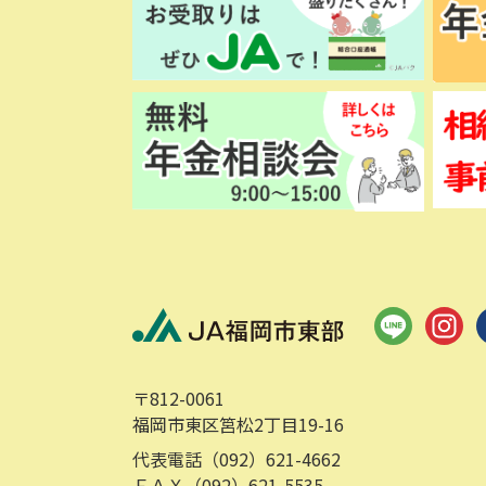
〒812-0061
福岡市東区筥松2丁目19-16
代表電話（092）621-4662
ＦＡＸ（092）621-5535