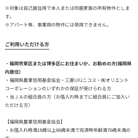
※対象は自己居住用で本人または同居家族の所有物件としま
す。
※アパート等、事業用の物件には使用できません。
ご利用いただける方
・
福岡市東区または博多区にお住まいか、お勤めの方(福岡県
内居住）
・福岡県農業信用基金協会・三菱UFJニコス・㈱オリエント
コーポレーションのいずれかの保証が受けられる方
・当ＪＡの組合員の方（お借入れ時までに組合員にご加入い
ただける方）
【福岡県農業信用基金協会】
・お借入れ時満18歳以上66歳未満で完済時年齢満76歳未満の