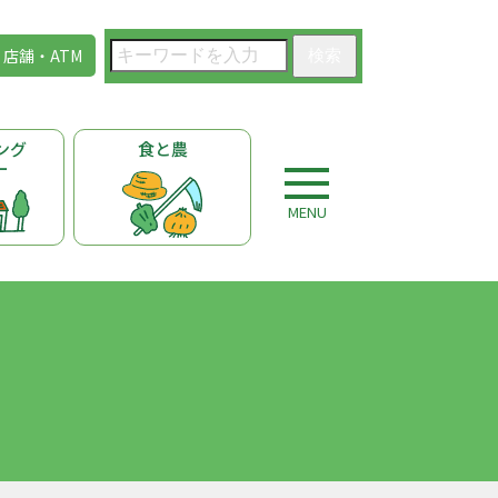
店舗・ATM
検索
ング
食と農
ー