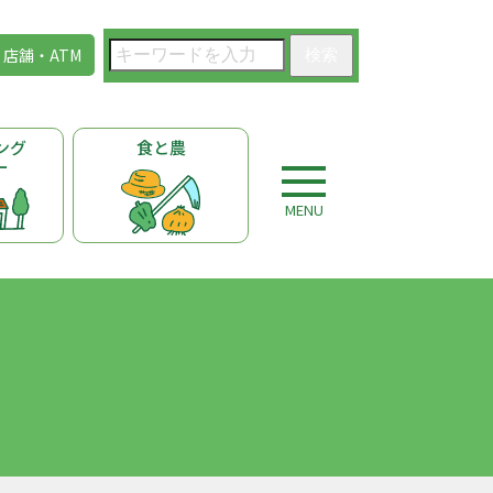
店舗・ATM
検索
ング
食と農
ー