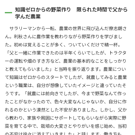
知識ゼロからの野菜作り 限られた時間で父から
学んだ農業
サラリーマンから一転、農業の世界に飛び込んだ僚志朗さ
ん。利秋さんに農作業を教わりながら野菜作りを学びまし
た。初めは覚えることが多く、ついていくだけで精一杯。
「父と一緒に作業できたのは半年くらいでしたが、トラクタ
ーの運転や畑のすき方など、農業の基本的なことをしっかり
と教えてもらいました」と当時を振り返ります。農業につい
て知識はゼロからのスタートでしたが、就農してみると農業
という職業は、自分が想像していたイメージと違っていたそ
うです。「就農には前向きでしたが、今まで野菜なんて作っ
たことがなかったので、色々大変なんじゃないか、自分に作
れるのかという漠然とした不安がありました。しかし、父か
ら教わり、家族や周囲にサポートしてもらいながら実際に野
菜を育てる中で、栽培の大変さとやりがいを感じ始め、当初
の不安は徐々に消えていきました」と話します。働き方も、