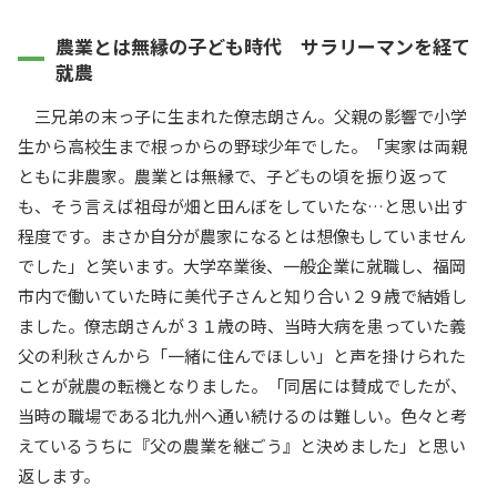
農業とは無縁の子ども時代 サラリーマンを経て
就農
三兄弟の末っ子に生まれた僚志朗さん。父親の影響で小学
生から高校生まで根っからの野球少年でした。「実家は両親
ともに非農家。農業とは無縁で、子どもの頃を振り返って
も、そう言えば祖母が畑と田んぼをしていたな…と思い出す
程度です。まさか自分が農家になるとは想像もしていません
でした」と笑います。大学卒業後、一般企業に就職し、福岡
市内で働いていた時に美代子さんと知り合い２９歳で結婚し
ました。僚志朗さんが３１歳の時、当時大病を患っていた義
父の利秋さんから「一緒に住んでほしい」と声を掛けられた
ことが就農の転機となりました。「同居には賛成でしたが、
当時の職場である北九州へ通い続けるのは難しい。色々と考
えているうちに『父の農業を継ごう』と決めました」と思い
返します。